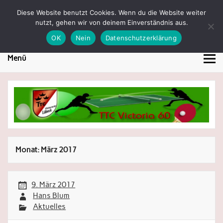
Skip
to
Diese Website benutzt Cookies. Wenn du die Website weiter
TTC Victoria 60 Lübeck
content
nutzt, gehen wir von deinem Einverständnis aus.
Tischtennis in Lübeck
OK
Nein
Datenschutzerklärung
Menü
Monat:
März 2017
9. März 2017
Hans Blum
Aktuelles