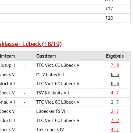
)
727
)
720
isklasse - Lübeck (18/19)
imteam
Gastteam
Ergebnis
lutup II
-
TTC Vict. 60 Lübeck V
7 : 5
Lübeck V
-
MTV Lübeck II
6 : 6
dorf VII
-
TTC Vict. 60 Lübeck V
6 : 6
Lübeck V
-
TSV Kücknitz VII
4 : 7
önau VII
-
TTC Vict. 60 Lübeck V
2 : 7
Lübeck V
-
Lübecker TS VIII
2 : 7
dorf III
-
TTC Vict. 60 Lübeck V
7 : 2
Lübeck V
-
TuS Lübeck IV
4 : 7