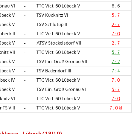
önau VI
-
TTC Vict. 60 Lübeck V
6 : 6
Lübeck V
-
TSV Kücknitz VI
5 : 7
Lübeck V
-
TSV Schlutup II
2 : 7
beck II
-
TTC Vict. 60 Lübeck V
7 : 0
Lübeck V
-
ATSV Stockelsdorf VII
2 : 7
nitz VII
-
TTC Vict. 60 Lübeck V
5 : 7
Lübeck V
-
TSV Ein. Groß Grönau VII
7 : 2
Lübeck V
-
TSV Badendorf III
7 : 4
beck IV
-
TTC Vict. 60 Lübeck V
7 : 0
Lübeck V
-
TSV Ein. Groß Grönau VI
5 : 7
knitz VI
-
TTC Vict. 60 Lübeck V
7 : 0
 TS VIII
-
TTC Vict. 60 Lübeck V
7 : 0 kl