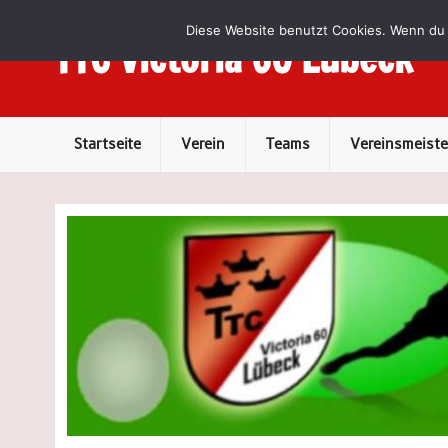
Skip
to
Diese Website benutzt Cookies. Wenn du 
content
TTC Victoria 60 Lübeck
Tischtennis in Lübeck
Startseite
Verein
Teams
Vereinsmeist