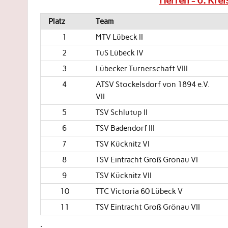
Herren - 6. Kre
Platz
Team
1
MTV Lübeck II
2
TuS Lübeck IV
3
Lübecker Turnerschaft VIII
4
ATSV Stockelsdorf von 1894 e.V.
VII
5
TSV Schlutup II
6
TSV Badendorf III
7
TSV Kücknitz VI
8
TSV Eintracht Groß Grönau VI
9
TSV Kücknitz VII
10
TTC Victoria 60 Lübeck V
11
TSV Eintracht Groß Grönau VII