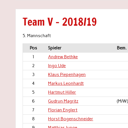
Team V – 2018/19
5. Mannschaft
Pos
Spieler
Bem.
1
Andrew Bethke
2
Ingo Ude
3
Klaus Piepenhagen
4
Markus Leonhardt
5
Hartmut Hiller
6
Gudrun Magritz
(M/W
7
Florian Englert
8
Horst Bogenschneider
9
Matthias Junge