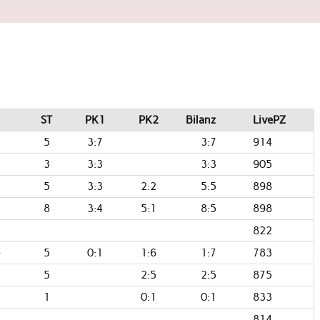
ST
PK1
PK2
Bilanz
LivePZ
5
3:7
3:7
914
3
3:3
3:3
905
5
3:3
2:2
5:5
898
8
3:4
5:1
8:5
898
822
)
5
0:1
1:6
1:7
783
5
2:5
2:5
875
1
0:1
0:1
833
814