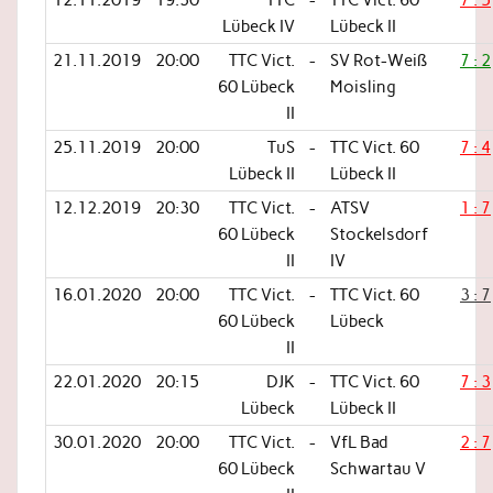
Lübeck IV
Lübeck II
21.11.2019
20:00
TTC Vict.
-
SV Rot-Weiß
7 : 2
60 Lübeck
Moisling
II
25.11.2019
20:00
TuS
-
TTC Vict. 60
7 : 4
Lübeck II
Lübeck II
12.12.2019
20:30
TTC Vict.
-
ATSV
1 : 7
60 Lübeck
Stockelsdorf
II
IV
16.01.2020
20:00
TTC Vict.
-
TTC Vict. 60
3 : 7
60 Lübeck
Lübeck
II
22.01.2020
20:15
DJK
-
TTC Vict. 60
7 : 3
Lübeck
Lübeck II
30.01.2020
20:00
TTC Vict.
-
VfL Bad
2 : 7
60 Lübeck
Schwartau V