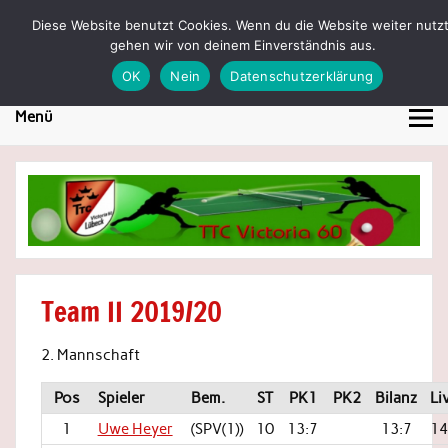
Skip
to
Diese Website benutzt Cookies. Wenn du die Website weiter nutzt
TTC Victoria 60 Lübeck
content
gehen wir von deinem Einverständnis aus.
Tischtennis in Lübeck
OK
Nein
Datenschutzerklärung
Menü
Team II 2019/20
2. Mannschaft
Pos
Spieler
Bem.
ST
PK1
PK2
Bilanz
Li
1
Uwe Heyer
(SPV(1))
10
13:7
13:7
14