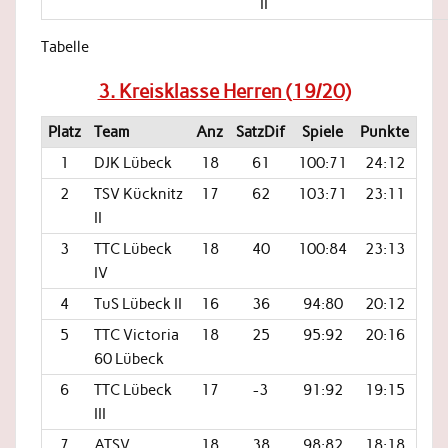
II
Tabelle
3. Kreisklasse Herren (19/20)
Platz
Team
Anz
SatzDif
Spiele
Punkte
1
DJK Lübeck
18
61
100:71
24:12
2
TSV Kücknitz
17
62
103:71
23:11
II
3
TTC Lübeck
18
40
100:84
23:13
IV
4
TuS Lübeck II
16
36
94:80
20:12
5
TTC Victoria
18
25
95:92
20:16
60 Lübeck
6
TTC Lübeck
17
-3
91:92
19:15
III
7
ATSV
18
38
98:82
18:18