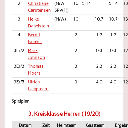
2
Christiane
(M/W
10
5:14
5:14
13
Carstensen
SPV(1))
3
Heike
(M/W)
10
10:7
10:7
13
Dabelstein
4
Bernd
2
1:2
1:2
12
Brinker
3Er/2
Mark
2
0:3
0:3
12
Johnson
3Er/3
Thomas
3
2:3
2:3
12
Moers
3Er/5
Ulrich
3
4:0
4:0
12
Lamprecht
Spielplan
3. Kreisklasse Herren (19/20)
Datum
Zeit
Heimteam
Gastteam
Ergebn