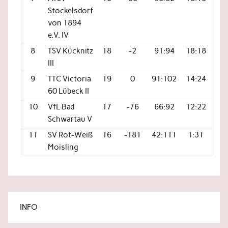
Stockelsdorf
von 1894
e.V. IV
8
TSV Kücknitz
18
-2
91:94
18:18
III
9
TTC Victoria
19
0
91:102
14:24
60 Lübeck II
10
VfL Bad
17
-76
66:92
12:22
Schwartau V
11
SV Rot-Weiß
16
-181
42:111
1:31
Moisling
INFO