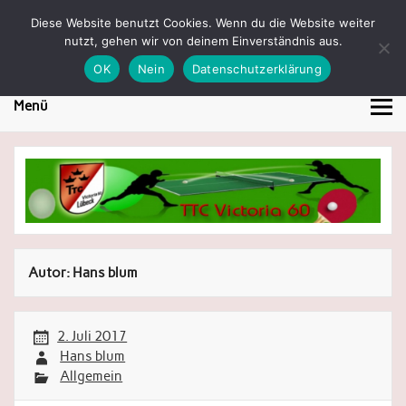
Skip
to
Diese Website benutzt Cookies. Wenn du die Website weiter
TTC Victoria 60 Lübeck
content
nutzt, gehen wir von deinem Einverständnis aus.
Tischtennis in Lübeck
OK
Nein
Datenschutzerklärung
Menü
Autor:
Hans blum
2. Juli 2017
Hans blum
Allgemein